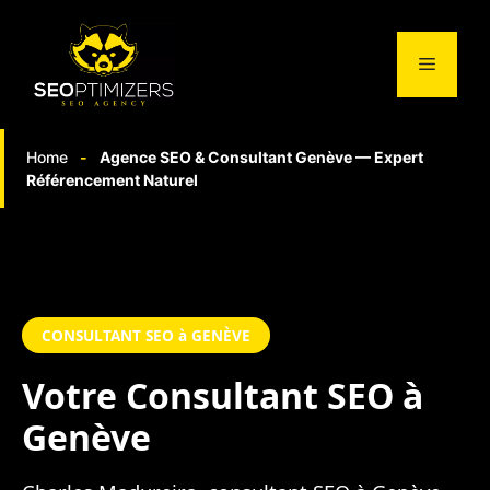
Aller
au
Menu
contenu
Home
-
Agence SEO & Consultant Genève — Expert
Référencement Naturel
CONSULTANT SEO à GENÈVE
Votre
Consultant SEO
à
Genève