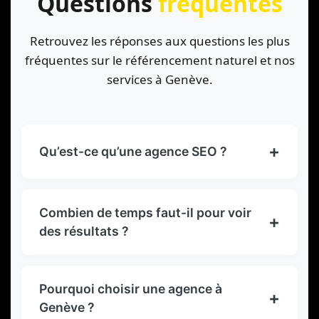
Questions
fréquentes
Retrouvez les réponses aux questions les plus
fréquentes sur le référencement naturel et nos
services à Genève.
+
Qu’est-ce qu’une agence SEO ?
Une agence SEO est une entreprise
spécialisée dans l’optimisation des sites
Combien de temps faut-il pour voir
+
web pour les moteurs de recherche. Elle
des résultats ?
aide les entreprises à améliorer leur
Le SEO est un investissement à moyen et
visibilité en ligne, à augmenter leur trafic
long terme. Les premiers résultats « Quick
organique et à attirer plus de clients
Pourquoi choisir une agence à
+
Wins » sont visibles dès le premier mois
potentiels grâce au référencement
Genève ?