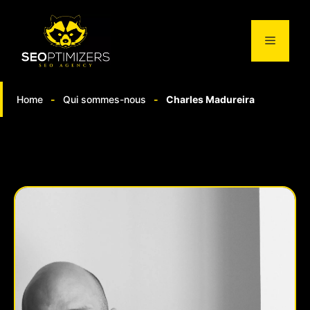
Aller
au
Menu
contenu
Home
-
Qui sommes-nous
-
Charles Madureira