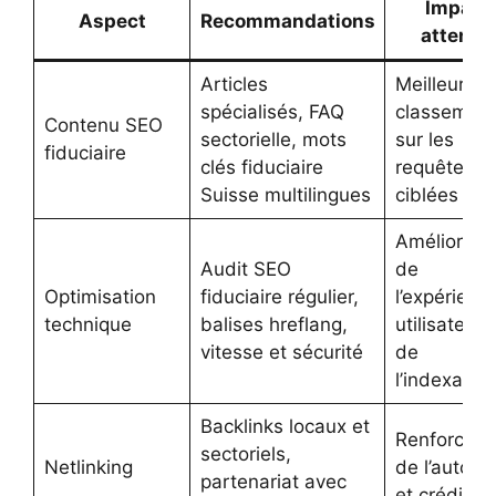
Impact
Aspect
Recommandations
attendu
Articles
Meilleur
spécialisés, FAQ
classemen
Contenu SEO
sectorielle, mots
sur les
fiduciaire
clés fiduciaire
requêtes
Suisse multilingues
ciblées
Améliorati
Audit SEO
de
Optimisation
fiduciaire régulier,
l’expérienc
technique
balises hreflang,
utilisateur 
vitesse et sécurité
de
l’indexation
Backlinks locaux et
Renforcem
sectoriels,
Netlinking
de l’autorit
partenariat avec
et crédibili