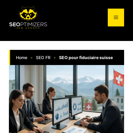
Aller
au
Menu
contenu
Home
-
SEO FR
-
SEO pour fiduciaire suisse