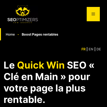
Aller
au
Menu
contenu
Home
-
Boost Pages rentables
FR
|
EN
|
DE
Le
Quick Win
SEO «
Clé en Main » pour
votre page la plus
rentable.