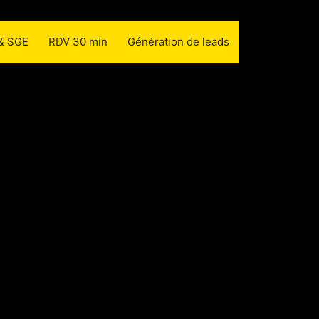
 & SGE
RDV 30 min
Génération de leads