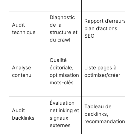
Diagnostic
Rapport d’erreurs,
Audit
de la
plan d’actions
technique
structure et
SEO
du crawl
Qualité
Analyse
éditoriale,
Liste pages à
contenu
optimisation
optimiser/créer
mots-clés
Évaluation
Tableau de
Audit
netlinking et
backlinks,
backlinks
signaux
recommandations
externes