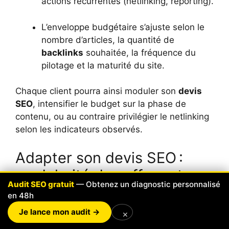
actions récurrentes (netlinking, reporting).
L’enveloppe budgétaire s’ajuste selon le
nombre d’articles, la quantité de
backlinks
souhaitée, la fréquence du
pilotage et la maturité du site.
Chaque client pourra ainsi moduler son
devis
SEO
, intensifier le budget sur la phase de
contenu, ou au contraire privilégier le netlinking
selon les indicateurs observés.
Adapter son devis SEO :
modularité des offres et
Audit SEO gratuit
— Obtenez un diagnostic personnalisé
conseils pour un choix
en 48h
éclairé
Je lance mon audit →
×