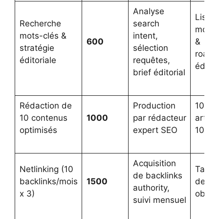
Analyse
Liste
Recherche
search
mots-
mots-clés &
intent,
600
&
stratégie
sélection
road
éditoriale
requêtes,
éditor
brief éditorial
Rédaction de
Production
10
10 contenus
1000
par rédacteur
articl
optimisés
expert SEO
10 bri
Acquisition
Netlinking (10
Table
de backlinks
backlinks/mois
1500
des li
authority,
x 3)
obten
suivi mensuel