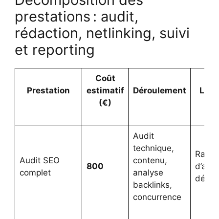
prestations : audit,
rédaction, netlinking, suivi
et reporting
Coût
Prestation
estimatif
Déroulement
Livr
(€)
Audit
technique,
Rappo
Audit SEO
contenu,
800
d’audi
complet
analyse
détail
backlinks,
concurrence