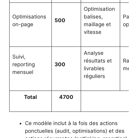
Optimisation
Optimisations
balises,
Page
500
on-page
maillage et
optim
vitesse
Analyse
Suivi,
résultats et
Rappo
reporting
300
livrables
mensu
mensuel
réguliers
Total
4700
Ce modèle inclut à la fois des actions
ponctuelles (audit, optimisations) et des