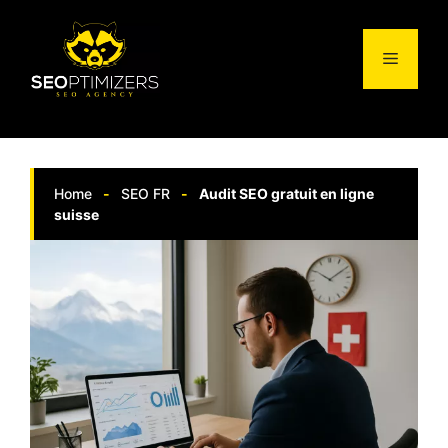
Aller
au
Menu
contenu
Home
-
SEO FR
-
Audit SEO gratuit en ligne
suisse