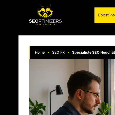
Aller
au
Boost Pa
contenu
Home
-
SEO FR
-
Spécialiste SEO Neuchât