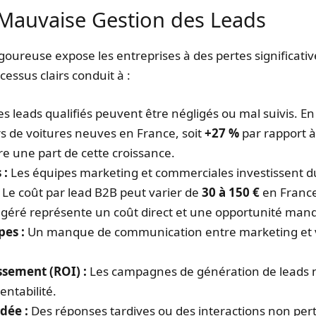
 Mauvaise Gestion des Leads
goureuse expose les entreprises à des pertes significative
essus clairs conduit à :
s leads qualifiés peuvent être négligés ou mal suivis. En
s de voitures neuves en France, soit
+27 %
par rapport à
dre une part de cette croissance.
 :
Les équipes marketing et commerciales investissent du
 Le coût par lead B2B peut varier de
30 à 150 €
en France 
l géré représente un coût direct et une opportunité man
es :
Un manque de communication entre marketing et ve
ssement (ROI) :
Les campagnes de génération de leads ne
entabilité.
dée :
Des réponses tardives ou des interactions non pert