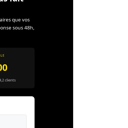
faires que vos
ponse sous 48h,
BLE
00
4,2 clients