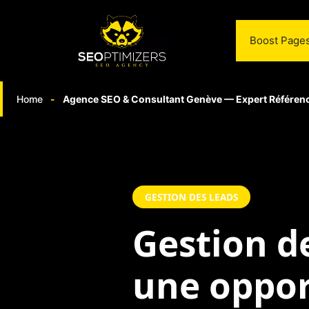
Aller
au
Boost Pages
contenu
Home
-
Agence SEO & Consultant Genève — Expert Référen
GESTION DES LEADS
Gestion d
une oppor