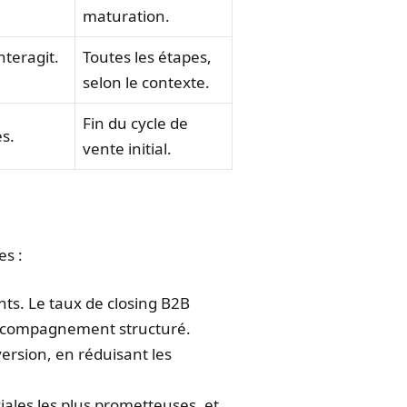
maturation.
teragit.
Toutes les étapes,
selon le contexte.
Fin du cycle de
es.
vente initial.
es :
ts. Le taux de closing B2B
ccompagnement structuré.
nversion, en réduisant les
ales les plus prometteuses, et