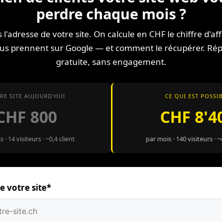
perdre chaque mois ?
'adresse de votre site. On calcule en CHF le chiffre d'af
us prennent sur Google — et comment le récupérer. Ré
gratuite, sans engagement.
RE SITE AUJOURD'HUI
CE QUI EST POSSI
CHF 800
CHF 8'4
 · 14 visiteurs · ~0,4 client
par mois · 140 visiteurs · ~
e votre site*