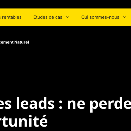
 rentables
Etudes de cas
Qui sommes-nous
cement Naturel
es leads
: ne perde
tunité