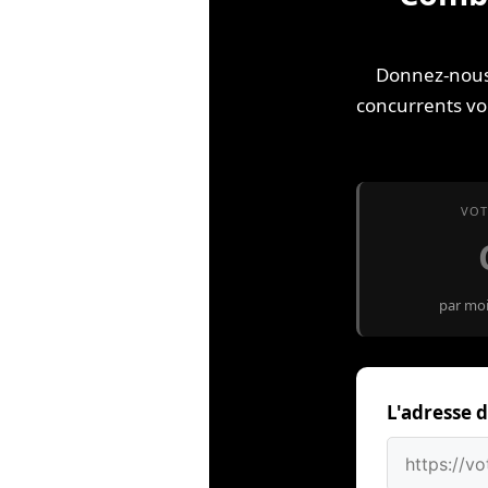
Donnez-nous l
concurrents vo
VOT
par mois
L'adresse d