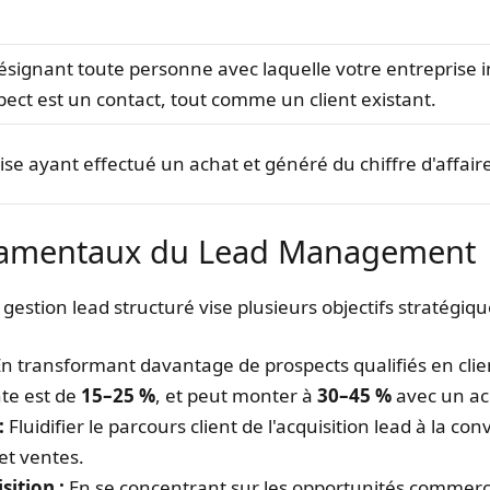
ignant toute personne avec laquelle votre entreprise in
ect est un contact, tout comme un client existant.
ise ayant effectué un achat et généré du chiffre d'affair
ndamentaux du Lead Management
estion lead structuré vise plusieurs objectifs stratégiqu
n transformant davantage de prospects qualifiés en clien
te est de
15–25 %
, et peut monter à
30–45 %
avec un a
:
Fluidifier le parcours client de l'acquisition lead à la co
et ventes.
sition :
En se concentrant sur les opportunités commerci