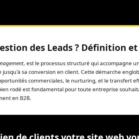
estion des Leads ? Définition e
anagement
, est le processus structuré qui accompagne u
e jusqu'à sa conversion en client. Cette démarche englobe
opportunités commerciales, le nurturing, et le transfert 
bien rodé est fondamental pour toute entreprise souhaita
ement en B2B.
en de clients votre site web vou