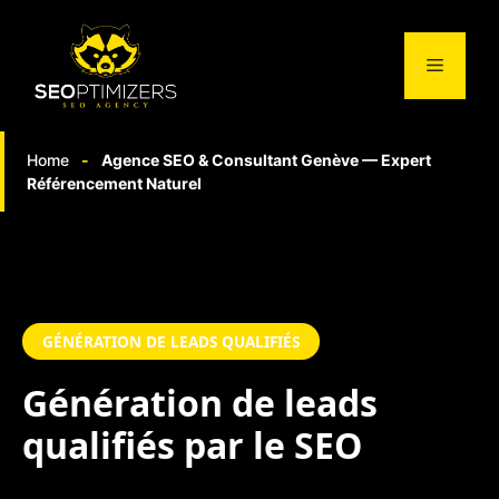
Aller
au
Menu
contenu
Home
-
Agence SEO & Consultant Genève — Expert
Référencement Naturel
GÉNÉRATION DE LEADS QUALIFIÉS
Génération de
leads
qualifiés
par le SEO