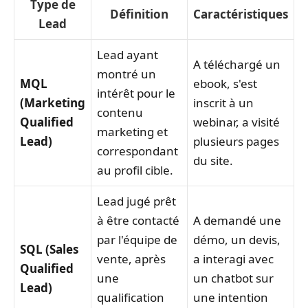
Type de
Définition
Caractéristiques
Lead
Lead ayant
A téléchargé un
montré un
MQL
ebook, s'est
intérêt pour le
(Marketing
inscrit à un
contenu
Qualified
webinar, a visité
marketing et
Lead)
plusieurs pages
correspondant
du site.
au profil cible.
Lead jugé prêt
à être contacté
A demandé une
par l'équipe de
démo, un devis,
SQL (Sales
vente, après
a interagi avec
Qualified
une
un chatbot sur
Lead)
qualification
une intention