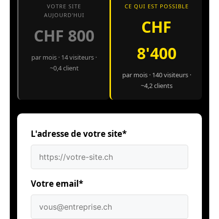
VOTRE SITE
CE QUI EST POSSIBLE
AUJOURD'HUI
CHF
CHF 800
8'400
par mois · 14 visiteurs ·
~0,4 client
par mois · 140 visiteurs ·
~4,2 clients
L'adresse de votre site*
Votre email*