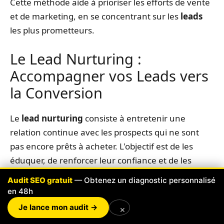
Cette méthode aide à prioriser les efforts de vente
et de marketing, en se concentrant sur les
leads
les plus prometteurs.
Le Lead Nurturing :
Accompagner vos Leads vers
la Conversion
Le
lead nurturing
consiste à entretenir une
relation continue avec les prospects qui ne sont
pas encore prêts à acheter. L'objectif est de les
éduquer, de renforcer leur confiance et de les
guider progressivement vers la décision d'achat
Audit SEO gratuit
— Obtenez un diagnostic personnalisé
grâce à un
contenu personnalisé
. Un client
en 48h
fiduciaire à Lausanne nous demandait comment
Je lance mon audit →
×
réactiver des contacts anciens. Le lead nurturing,