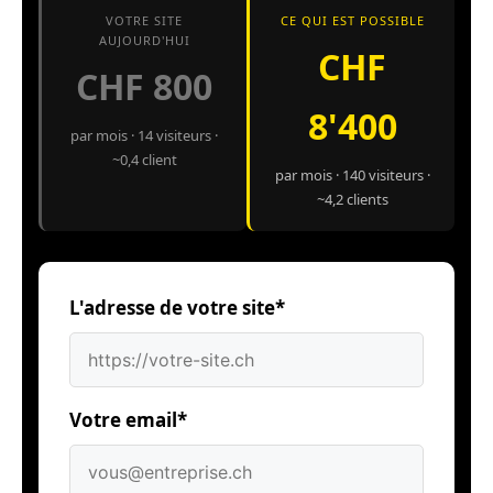
VOTRE SITE
CE QUI EST POSSIBLE
AUJOURD'HUI
CHF
CHF 800
8'400
par mois · 14 visiteurs ·
~0,4 client
par mois · 140 visiteurs ·
~4,2 clients
L'adresse de votre site*
Votre email*