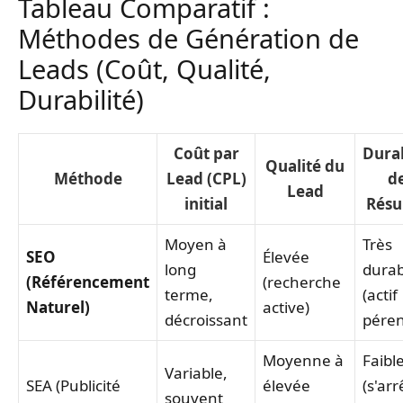
Tableau Comparatif :
Méthodes de Génération de
Leads (Coût, Qualité,
Durabilité)
Coût par
Durab
Qualité du
Méthode
Lead (CPL)
d
Lead
initial
Résu
Moyen à
Très
SEO
Élevée
long
durab
(Référencement
(recherche
terme,
(actif
Naturel)
active)
décroissant
pére
Moyenne à
Faibl
Variable,
SEA (Publicité
élevée
(s'arr
souvent