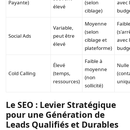
Payante)
(selon
avec 
élevé
ciblage)
budge
Moyenne
Faibl
Variable,
(selon
(s'arr
Social Ads
peut être
ciblage et
avec 
élevé
plateforme)
budge
Faible à
Élevé
Nulle
moyenne
Cold Calling
(temps,
(cont
(non
ressources)
uniqu
sollicité)
Le SEO : Levier Stratégique
pour une Génération de
Leads Qualifiés et Durables