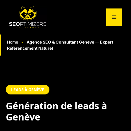
Aller
au
Menu
contenu
Home
-
Agence SEO & Consultant Genève — Expert
Référencement Naturel
LEADS À GENÈVE
Génération de
leads à
Genève