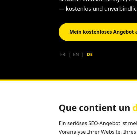
— kostenlos und unverbindlic
Mein kostenloses Angebot 
FR
|
EN
|
DE
Que contient un
d
Ein seriöses SEO-Angebot ist me
Voranalyse Ihrer Website, Ihres