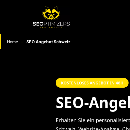
Springe
zum
Inhalt
Home
-
SEO Angebot Schweiz
KOSTENLOSES ANGEBOT IN 48H
SEO-
Ange
Erhalten Sie ein personalisie
Schweiz. Website-Analyse, Cha