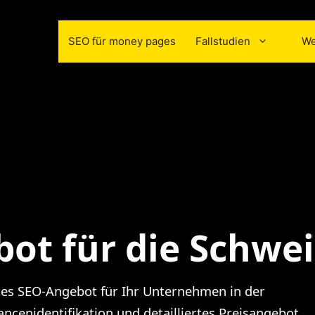
SEO für money pages
Fallstudien
We
bot
für die Schwei
rtes SEO-Angebot für Ihr Unternehmen in der
ncenidentifikation und detailliertes Preisangebot