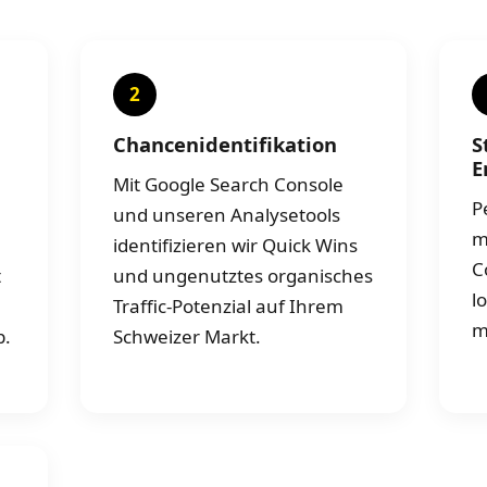
2
Chancenidentifikation
S
E
Mit Google Search Console
P
und unseren Analysetools
m
identifizieren wir Quick Wins
C
t
und ungenutztes organisches
l
Traffic-Potenzial auf Ihrem
m
b.
Schweizer Markt.