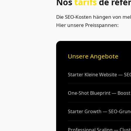
Nos
tarifs
de réfé
Die SEO-Kosten hängen von meh
Hier unsere Preisspannen:
Unsere Angebote
Starter Kleine Website — S
One-Shot Blueprint — Boost 
Starter Growth — SEO-Grun
Professional Scaling — Clus