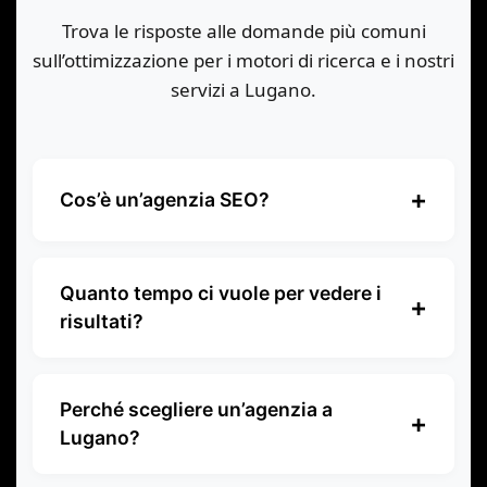
Trova le risposte alle domande più comuni
sull’ottimizzazione per i motori di ricerca e i nostri
servizi a Lugano.
+
Cos’è un’agenzia SEO?
Un’agenzia SEO è un’azienda specializzata
nell’ottimizzazione dei siti web per i motori
Quanto tempo ci vuole per vedere i
+
di ricerca. Aiuta le aziende a migliorare la
risultati?
loro visibilità online, aumentare il traffico
La SEO è un investimento a medio-lungo
organico e attirare più potenziali clienti
termine. I primi risultati “Quick Wins”
attraverso i risultati naturali di ricerca.
Perché scegliere un’agenzia a
+
possono essere visibili già dal primo mese
Lugano?
(fase di Audit & Clean-up), ma una