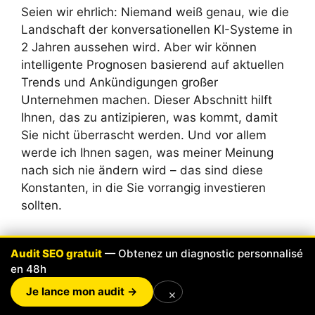
Seien wir ehrlich: Niemand weiß genau, wie die
Landschaft der konversationellen KI-Systeme in
2 Jahren aussehen wird. Aber wir können
intelligente Prognosen basierend auf aktuellen
Trends und Ankündigungen großer
Unternehmen machen. Dieser Abschnitt hilft
Ihnen, das zu antizipieren, was kommt, damit
Sie nicht überrascht werden. Und vor allem
werde ich Ihnen sagen, was meiner Meinung
nach sich nie ändern wird – das sind diese
Konstanten, in die Sie vorrangig investieren
sollten.
Die Herausforderung der
Audit SEO gratuit
— Obtenez un diagnostic personnalisé
Messung
en 48h
Je lance mon audit →
×
Hier ist das Problem: Es gibt noch keine