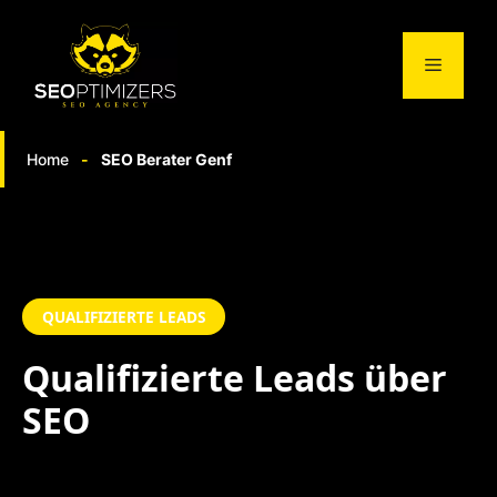
Springe
zum
Menü
Inhalt
Home
-
SEO Berater Genf
QUALIFIZIERTE LEADS
Qualifizierte Leads
über
SEO