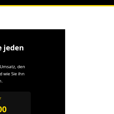
e jeden
 Umsatz, den
 wie Sie ihn
h.
T
00