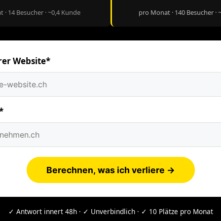
 · 14 Besucher · ~0,4 Kunde
pro Monat · 140 Besucher · 
rer Website*
*
Berechnen, was ich verliere →
✓ Antwort innert 48h · ✓ Unverbindlich · ✓ 10 Plätze pro Monat