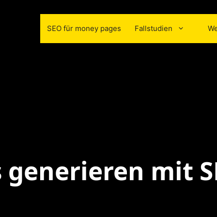
SEO für money pages
Fallstudien
We
 generieren
mit 