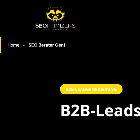
Springe
zum
Inhalt
Home
-
SEO Berater Genf
B2B-LEADGENERIERUNG
B2B-Leads