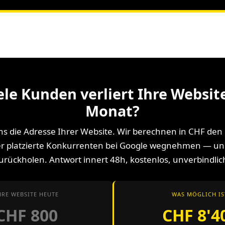
ele Kunden verliert Ihre Websit
Monat?
ns die Adresse Ihrer Website. Wir berechnen in CHF den
r platzierte Konkurrenten bei Google wegnehmen — und
urückholen. Antwort innert 48h, kostenlos, unverbindlic
HRE WEBSITE HEUTE
WAS MÖGLICH IS
CHF 800
CHF 8'4