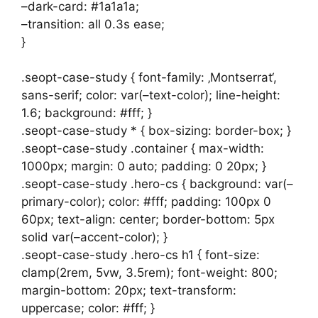
–dark-card: #1a1a1a;
–transition: all 0.3s ease;
}
.seopt-case-study { font-family: ‚Montserrat‘,
sans-serif; color: var(–text-color); line-height:
1.6; background: #fff; }
.seopt-case-study * { box-sizing: border-box; }
.seopt-case-study .container { max-width:
1000px; margin: 0 auto; padding: 0 20px; }
.seopt-case-study .hero-cs { background: var(–
primary-color); color: #fff; padding: 100px 0
60px; text-align: center; border-bottom: 5px
solid var(–accent-color); }
.seopt-case-study .hero-cs h1 { font-size:
clamp(2rem, 5vw, 3.5rem); font-weight: 800;
margin-bottom: 20px; text-transform:
uppercase; color: #fff; }