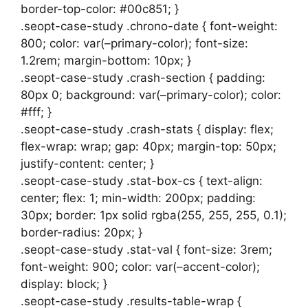
border-top-color: #00c851; }
.seopt-case-study .chrono-date { font-weight:
800; color: var(–primary-color); font-size:
1.2rem; margin-bottom: 10px; }
.seopt-case-study .crash-section { padding:
80px 0; background: var(–primary-color); color:
#fff; }
.seopt-case-study .crash-stats { display: flex;
flex-wrap: wrap; gap: 40px; margin-top: 50px;
justify-content: center; }
.seopt-case-study .stat-box-cs { text-align:
center; flex: 1; min-width: 200px; padding:
30px; border: 1px solid rgba(255, 255, 255, 0.1);
border-radius: 20px; }
.seopt-case-study .stat-val { font-size: 3rem;
font-weight: 900; color: var(–accent-color);
display: block; }
.seopt-case-study .results-table-wrap {