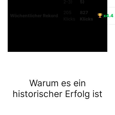
2-3)
5)
205
827
Wöchentlicher Rekord
x4.4
Klicks
Klicks
Warum es ein
historischer Erfolg
ist