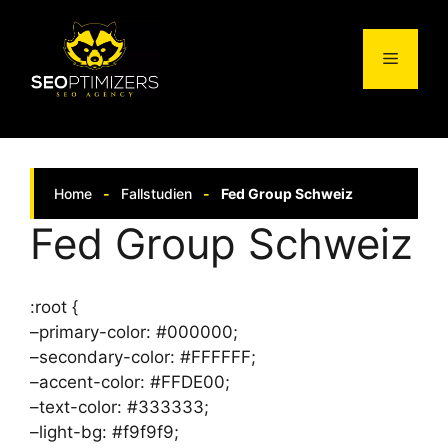
Springe
zum
Menü
Inhalt
Home
-
Fallstudien
-
Fed Group Schweiz
Fed Group Schweiz
:root {
–primary-color: #000000;
–secondary-color: #FFFFFF;
–accent-color: #FFDE00;
–text-color: #333333;
–light-bg: #f9f9f9;