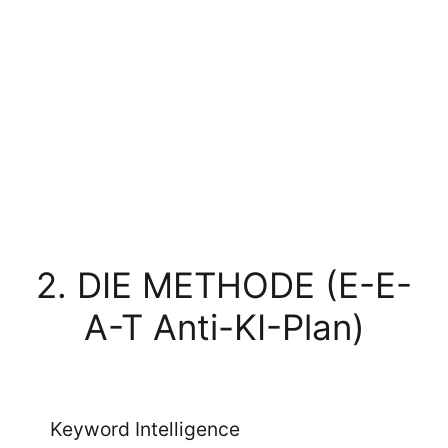
fehlten
semantische Dichte
und
Expertise-Beweis
— genau das, was
Google seit den E-E-A-T- und SGE-
Updates verlangt.
2. DIE METHODE (E-E-
A-T Anti-KI-Plan)
Keyword Intelligence